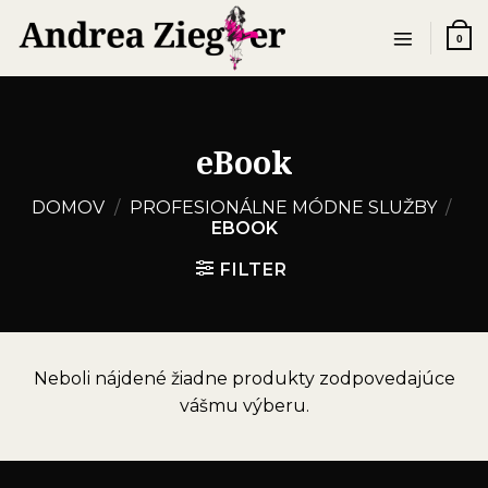
Skip
to
0
content
eBook
DOMOV
/
PROFESIONÁLNE MÓDNE SLUŽBY
/
EBOOK
FILTER
Neboli nájdené žiadne produkty zodpovedajúce
vášmu výberu.