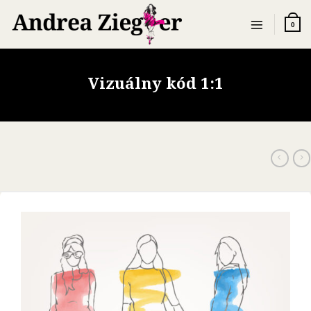
Skip
to
0
content
Vizuálny kód 1:1