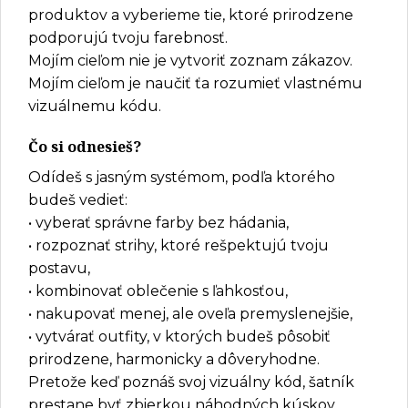
produktov a vyberieme tie, ktoré prirodzene
podporujú tvoju farebnosť.
Mojím cieľom nie je vytvoriť zoznam zákazov.
Mojím cieľom je naučiť ťa rozumieť vlastnému
vizuálnemu kódu.
Čo si odnesieš?
Odídeš s jasným systémom, podľa ktorého
budeš vedieť:
• vyberať správne farby bez hádania,
• rozpoznať strihy, ktoré rešpektujú tvoju
postavu,
• kombinovať oblečenie s ľahkosťou,
• nakupovať menej, ale oveľa premyslenejšie,
• vytvárať outfity, v ktorých budeš pôsobiť
prirodzene, harmonicky a dôveryhodne.
Pretože keď poznáš svoj vizuálny kód, šatník
prestane byť zbierkou náhodných kúskov.