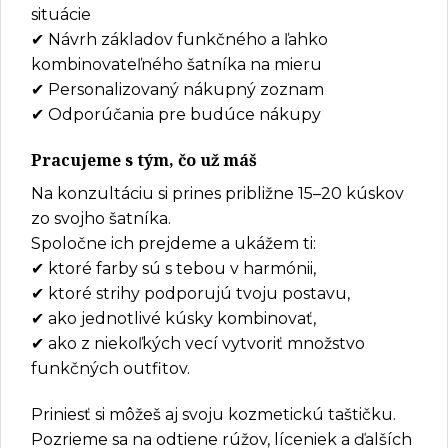
situácie
✔ Návrh základov funkčného a ľahko
kombinovateľného šatníka na mieru
✔ Personalizovaný nákupný zoznam
✔ Odporúčania pre budúce nákupy
Pracujeme s tým, čo už máš
Na konzultáciu si prines približne 15–20 kúskov
zo svojho šatníka.
Spoločne ich prejdeme a ukážem ti:
✔ ktoré farby sú s tebou v harmónii,
✔ ktoré strihy podporujú tvoju postavu,
✔ ako jednotlivé kúsky kombinovať,
✔ ako z niekoľkých vecí vytvoriť množstvo
funkčných outfitov.
Priniesť si môžeš aj svoju kozmetickú taštičku.
Pozrieme sa na odtiene rúžov, líceniek a ďalších