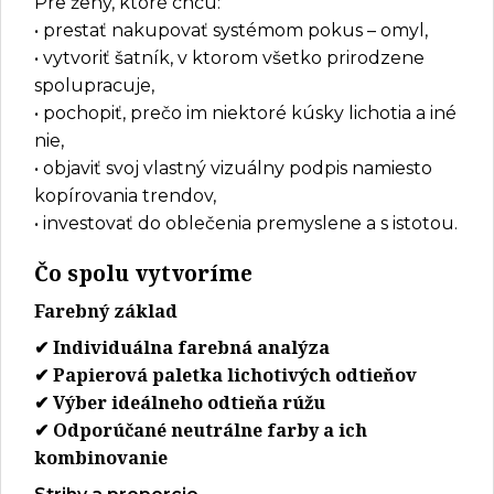
Pre ženy, ktoré chcú:
• prestať nakupovať systémom pokus – omyl,
• vytvoriť šatník, v ktorom všetko prirodzene
spolupracuje,
• pochopiť, prečo im niektoré kúsky lichotia a iné
nie,
• objaviť svoj vlastný vizuálny podpis namiesto
kopírovania trendov,
• investovať do oblečenia premyslene a s istotou.
Čo spolu vytvoríme
Farebný základ
✔ Individuálna farebná analýza
✔ Papierová paletka lichotivých odtieňov
✔ Výber ideálneho odtieňa rúžu
✔ Odporúčané neutrálne farby a ich
kombinovanie