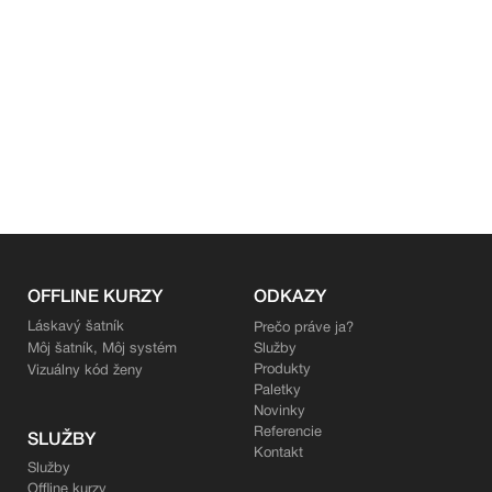
OFFLINE KURZY
ODKAZY
Láskavý šatník
Prečo práve ja?
Môj šatník, Môj systém
Služby
Produkty
Vizuálny kód ženy
Paletky
Novinky
Referencie
SLUŽBY
Kontakt
Služby
Offline kurzy